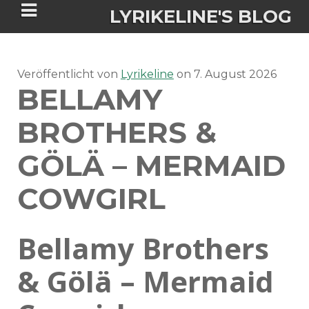
LYRIKELINE'S BLOG
Veröffentlicht von
Tania Morgan's Blog über alles, was
Lyrikeline
on
7. August 2026
BELLAMY
sie im Leben bewegt.
BROTHERS &
ÜBER DIE AUTORIN
GÖLÄ – MERMAID
IGASHO UND CHIMALIS KAYA
COWGIRL
NIEMALS FÜR IMMER (ROMAN)
BÜCHERSHOPS
DATENSCHUTZERKLÄRUNG
Bellamy Brothers
NIGHTMARES
IMPRESSUM
& Gölä – Mermaid