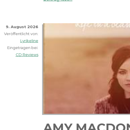
–
Addicted
to
it
9. August 2026
Veröffentlicht von:
Lyrikeline
Eingetragen bei:
CD Reviews
AMY MACDON