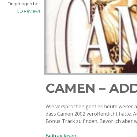
Eingetragen bei:
CD Reviews
CAMEN – ADD
Wie versprochen geht es heute weiter m
dass Camen 2002 veröffentlicht hatte. A
Bonus Track zu finden. Bevor ich aber 
Camen
Beitrag lesen