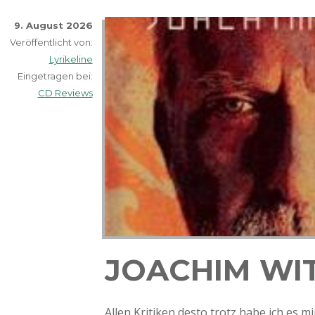
Friends
–
9. August 2026
Across
Veröffentlicht von:
the
Lyrikeline
Sea
Eingetragen bei:
CD Reviews
JOACHIM WI
Allen Kritiken desto trotz habe ich es 