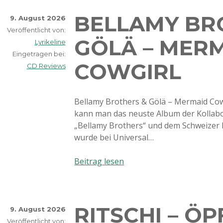
BELLAMY BR
9. August 2026
Veröffentlicht von:
GÖLÄ – MER
Lyrikeline
Eingetragen bei:
COWGIRL
CD Reviews
Bellamy Brothers & Gölä – Mermaid Cowg
kann man das neuste Album der Kollab
„Bellamy Brothers“ und dem Schweizer 
wurde bei Universal…
Bellamy
Beitrag lesen
Brothers
&
Gölä
RITSCHI – Ö
–
9. August 2026
Mermaid
Veröffentlicht von: