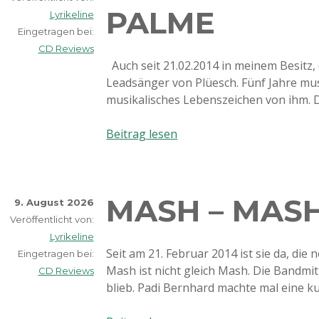
PALME
Cowgirl
Lyrikeline
Eingetragen bei:
CD Reviews
Auch seit 21.02.2014 in meinem Besitz, 
Leadsänger von Plüesch. Fünf Jahre mus
musikalisches Lebenszeichen von ihm. D
Ritschi
Beitrag lesen
–
Öpfelboum
u
MASH – MASH
Palme
9. August 2026
Veröffentlicht von:
Lyrikeline
Seit am 21. Februar 2014 ist sie da, di
Eingetragen bei:
Mash ist nicht gleich Mash. Die Bandmi
CD Reviews
blieb. Padi Bernhard machte mal eine k