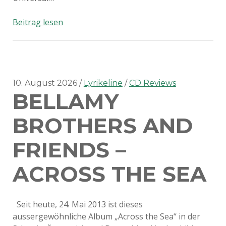
Bellamy
Beitrag lesen
Brothers
&
Gölä
–
Mermaid
10. August 2026
Lyrikeline
CD Reviews
BELLAMY
Cowgirl
BROTHERS AND
FRIENDS –
ACROSS THE SEA
Seit heute, 24. Mai 2013 ist dieses
aussergewöhnliche Album „Across the Sea“ in der