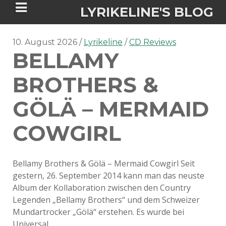
LYRIKELINE'S BLOG
10. August 2026
Lyrikeline
CD Reviews
BELLAMY
Tania Morgan's Blog über alles, was
sie im Leben bewegt.
BROTHERS &
GÖLÄ – MERMAID
ÜBER DIE AUTORIN
COWGIRL
IGASHO UND CHIMALIS KAYA
NIEMALS FÜR IMMER (ROMAN)
BÜCHERSHOPS
DATENSCHUTZERKLÄRUNG
Bellamy Brothers & Gölä – Mermaid Cowgirl Seit
gestern, 26. September 2014 kann man das neuste
NIGHTMARES
IMPRESSUM
Album der Kollaboration zwischen den Country
Legenden „Bellamy Brothers“ und dem Schweizer
Mundartrocker „Gölä“ erstehen. Es wurde bei
Universal…