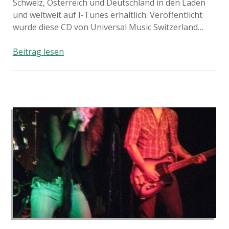
Schweiz, Österreich und Deutschland in den Läden
und weltweit auf I-Tunes erhältlich. Veröffentlicht
wurde diese CD von Universal Music Switzerland…
Bellamy
Beitrag lesen
Brothers
and
Friends
–
Across
the
Sea