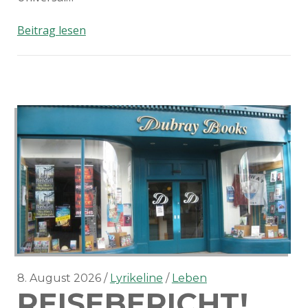
Bellamy
Beitrag lesen
Brothers
&
Gölä
–
Mermaid
Cowgirl
8. August 2026
Lyrikeline
Leben
REISEBERICHT!