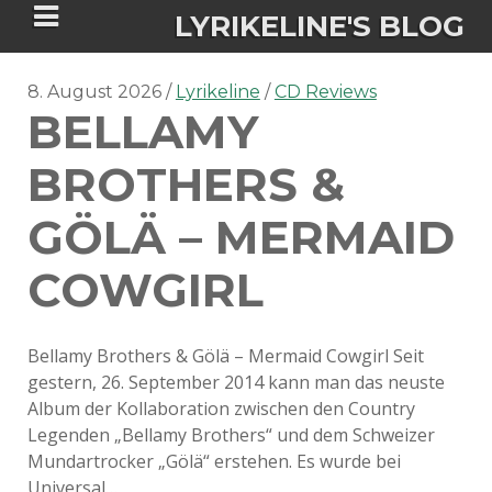
LYRIKELINE'S BLOG
8. August 2026
Lyrikeline
CD Reviews
BELLAMY
Tania Morgan's Blog über alles, was
sie im Leben bewegt.
BROTHERS &
GÖLÄ – MERMAID
ÜBER DIE AUTORIN
COWGIRL
IGASHO UND CHIMALIS KAYA
NIEMALS FÜR IMMER (ROMAN)
BÜCHERSHOPS
DATENSCHUTZERKLÄRUNG
Bellamy Brothers & Gölä – Mermaid Cowgirl Seit
gestern, 26. September 2014 kann man das neuste
NIGHTMARES
IMPRESSUM
Album der Kollaboration zwischen den Country
Legenden „Bellamy Brothers“ und dem Schweizer
Mundartrocker „Gölä“ erstehen. Es wurde bei
Universal…