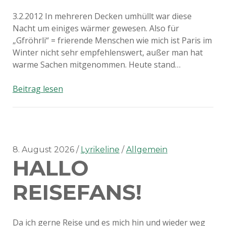
3.2.2012 In mehreren Decken umhüllt war diese
Nacht um einiges wärmer gewesen. Also für
„Gfröhrli“ = frierende Menschen wie mich ist Paris im
Winter nicht sehr empfehlenswert, außer man hat
warme Sachen mitgenommen. Heute stand…
La
Beitrag lesen
tour
de
Paris
(Tag
3)
8. August 2026
Lyrikeline
Allgemein
HALLO
REISEFANS!
Da ich gerne Reise und es mich hin und wieder weg