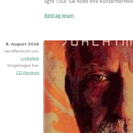
light Tour. Sie holte ihre Konzertterm
Amy
Beitrag lesen
Macdonald
–
Life
in
8. August 2026
a
Veröffentlicht von:
beautiful
Lyrikeline
light
Eingetragen bei:
Tour
CD Reviews
2013!