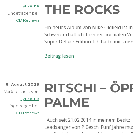
THE ROCKS
Cowgirl
Lyrikeline
Eingetragen bei:
CD Reviews
Ein neues Album von Mike Oldfield ist in
Schweiz erhältlich. In einer normalen V
Super Deluxe Edition. Ich hatte mir zue
Mike
Beitrag lesen
Oldfield
–
Man
RITSCHI – Ö
on
8. August 2026
the
Veröffentlicht von:
PALME
Rocks
Lyrikeline
Eingetragen bei:
CD Reviews
Auch seit 21.02.2014 in meinem Besitz, 
Leadsänger von Plüesch. Fünf Jahre mus