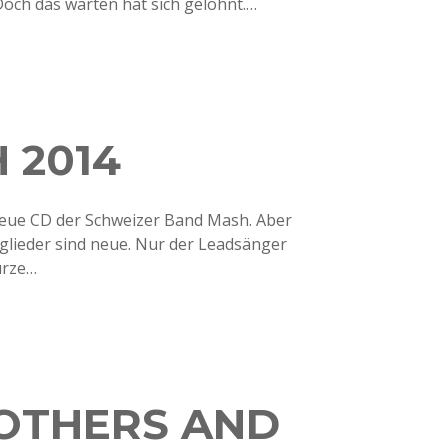
och das warten hat sich gelohnt.…
 2014
e neue CD der Schweizer Band Mash. Aber
tglieder sind neue. Nur der Leadsänger
urze…
OTHERS AND