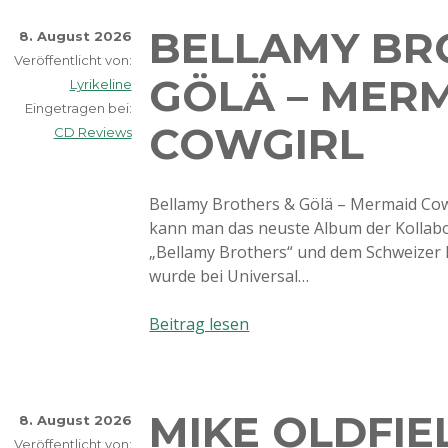
BELLAMY BR
8. August 2026
Veröffentlicht von:
GÖLÄ – MER
Lyrikeline
Eingetragen bei:
COWGIRL
CD Reviews
Bellamy Brothers & Gölä – Mermaid Cowg
kann man das neuste Album der Kollab
„Bellamy Brothers“ und dem Schweizer 
wurde bei Universal…
Bellamy
Beitrag lesen
Brothers
&
Gölä
MIKE OLDFIE
–
8. August 2026
Mermaid
Veröffentlicht von: