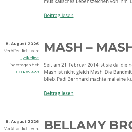
musikalisches Lebenszeichen von ihm. D
Ritschi
Beitrag lesen
–
Öpfelboum
u
MASH – MASH
Palme
8. August 2026
Veröffentlicht von:
Lyrikeline
Seit am 21. Februar 2014 ist sie da, di
Eingetragen bei:
Mash ist nicht gleich Mash. Die Bandmi
CD Reviews
blieb. Padi Bernhard machte mal eine k
Mash
Beitrag lesen
–
Mash
2014
BELLAMY BR
8. August 2026
Veröffentlicht von: