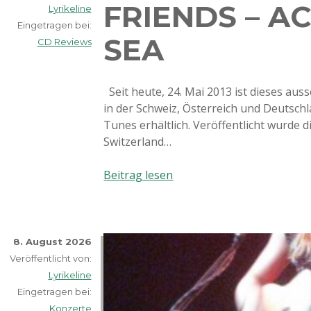
FRIENDS – A
Lyrikeline
Eingetragen bei:
SEA
CD Reviews
Seit heute, 24. Mai 2013 ist dieses au
in der Schweiz, Österreich und Deutschl
Tunes erhältlich. Veröffentlicht wurde 
Switzerland…
Bellamy
Beitrag lesen
Brothers
and
Friends
–
8. August 2026
Across
Veröffentlicht von:
the
Lyrikeline
Sea
Eingetragen bei:
Konzerte