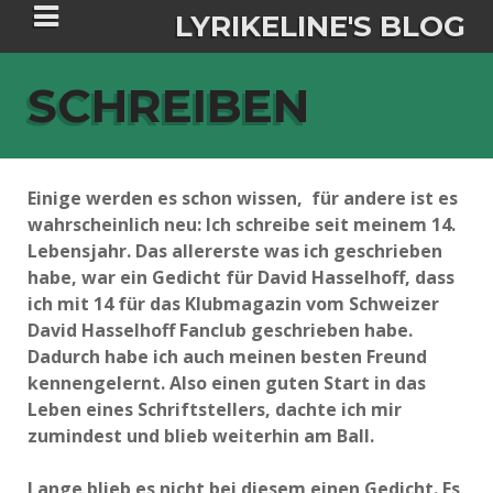
LYRIKELINE'S BLOG
SCHREIBEN
Tania Morgan's Blog über alles, was
sie im Leben bewegt.
Einige werden es schon wissen, für andere ist es
wahrscheinlich neu: Ich schreibe seit meinem 14.
ÜBER DIE AUTORIN
Lebensjahr. Das allererste was ich geschrieben
habe, war ein Gedicht für David Hasselhoff, dass
IGASHO UND CHIMALIS KAYA
ich mit 14 für das Klubmagazin vom Schweizer
David Hasselhoff Fanclub geschrieben habe.
NIEMALS FÜR IMMER (ROMAN)
BÜCHERSHOPS
DATENSCHUTZERKLÄRUNG
Dadurch habe ich auch meinen besten Freund
kennengelernt. Also einen guten Start in das
NIGHTMARES
IMPRESSUM
Leben eines Schriftstellers, dachte ich mir
zumindest und blieb weiterhin am Ball.
Lange blieb es nicht bei diesem einen Gedicht. Es