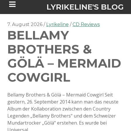
LYRIKELINE'S BLOG
7. August 2026
Lyrikeline
CD Reviews
BELLAMY
Tania Morgan's Blog über alles, was
sie im Leben bewegt.
BROTHERS &
GÖLÄ – MERMAID
ÜBER DIE AUTORIN
COWGIRL
IGASHO UND CHIMALIS KAYA
NIEMALS FÜR IMMER (ROMAN)
BÜCHERSHOPS
DATENSCHUTZERKLÄRUNG
Bellamy Brothers & Gölä – Mermaid Cowgirl Seit
gestern, 26. September 2014 kann man das neuste
NIGHTMARES
IMPRESSUM
Album der Kollaboration zwischen den Country
Legenden „Bellamy Brothers“ und dem Schweizer
Mundartrocker „Gölä“ erstehen. Es wurde bei
Universal…