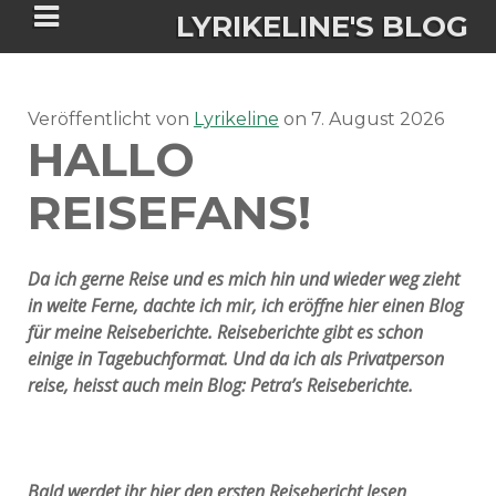
LYRIKELINE'S BLOG
Veröffentlicht von
Tania Morgan's Blog über alles, was
Lyrikeline
on
7. August 2026
HALLO
sie im Leben bewegt.
REISEFANS!
ÜBER DIE AUTORIN
Da ich gerne Reise und es mich hin und wieder weg zieht
IGASHO UND CHIMALIS KAYA
in weite Ferne, dachte ich mir, ich eröffne hier einen Blog
für meine Reiseberichte. Reiseberichte gibt es schon
NIEMALS FÜR IMMER (ROMAN)
BÜCHERSHOPS
DATENSCHUTZERKLÄRUNG
einige in Tagebuchformat. Und da ich als Privatperson
reise, heisst auch mein Blog: Petra’s Reiseberichte.
NIGHTMARES
IMPRESSUM
Bald werdet ihr hier den ersten Reisebericht lesen