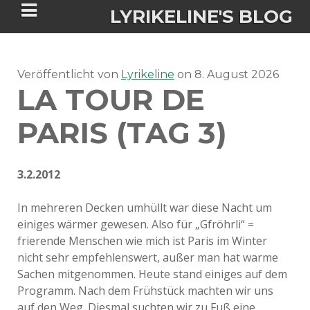
LYRIKELINE'S BLOG
Veröffentlicht von
Tania Morgan's Blog über alles, was
Lyrikeline
on
8. August 2026
LA TOUR DE
sie im Leben bewegt.
PARIS (TAG 3)
ÜBER DIE AUTORIN
3.2.2012
IGASHO UND CHIMALIS KAYA
In mehreren Decken umhüllt war diese Nacht um
NIEMALS FÜR IMMER (ROMAN)
BÜCHERSHOPS
DATENSCHUTZERKLÄRUNG
einiges wärmer gewesen. Also für „Gfröhrli“ =
frierende Menschen wie mich ist Paris im Winter
NIGHTMARES
IMPRESSUM
nicht sehr empfehlenswert, außer man hat warme
Sachen mitgenommen. Heute stand einiges auf dem
Programm. Nach dem Frühstück machten wir uns
auf den Weg. Diesmal suchten wir zu Fuß eine