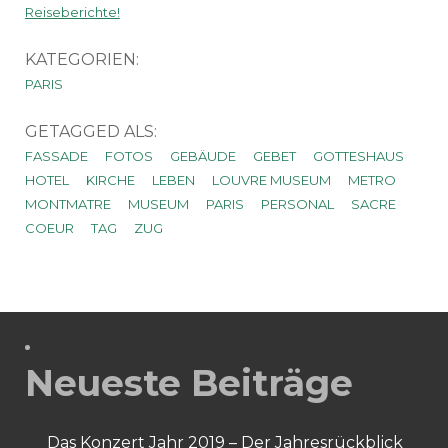
Reiseberichte!
KATEGORIEN:
PARIS
GETAGGED ALS:
FASSADE
FOTOS
GEBÄUDE
GEBET
GOTTESHAUS
HOTEL
KIRCHE
LEBEN
LOUVRE MUSEUM
METRO
MONTMATRE
MUSEUM
PARIS
PERSONAL
SACRE
COEUR
TAG
ZUG
Neueste Beiträge
Das Konzert Jahr 2019 – Der Jahresrückblick