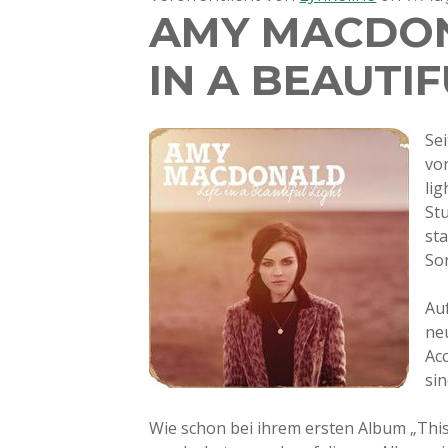
AMY MACDON
IN A BEAUTIF
Se
vo
lig
St
st
So
Au
neu
Ac
sin
Wie schon bei ihrem ersten Album „This i