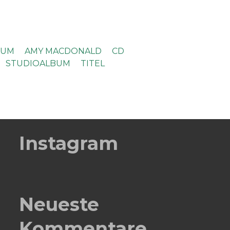
BUM
AMY MACDONALD
CD
STUDIOALBUM
TITEL
Instagram
Neueste
Kommentare