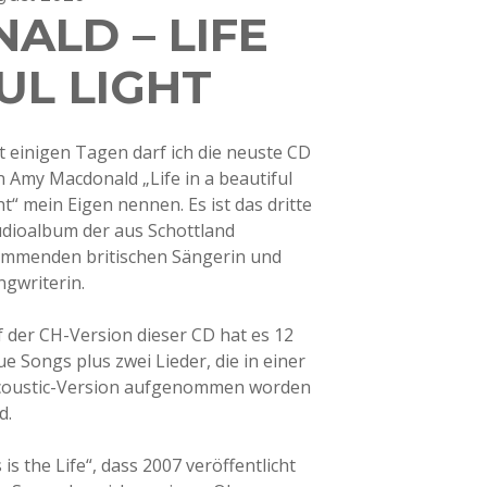
ALD – LIFE
UL LIGHT
it einigen Tagen darf ich die neuste CD
n Amy Macdonald „Life in a beautiful
ht“ mein Eigen nennen. Es ist das dritte
udioalbum der aus Schottland
ammenden britischen Sängerin und
ngwriterin.
f der CH-Version dieser CD hat es 12
e Songs plus zwei Lieder, die in einer
coustic-Version aufgenommen worden
d.
s the Life“, dass 2007 veröffentlicht