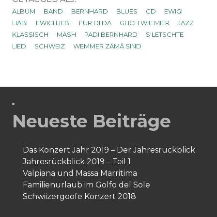
ALBUM
BAND
BERNHARD
BLUES
CD
EWIGI
LIÄBI
EWIGI LIEBI
FÜR DI DA
GLICH WIE MIER
JAZZ
KLASSISCH
MASH
PADI BERNHARD
S'LETSCHTE
LIED
SCHWEIZ
WEMMER ZÄMÄ SIND
Neueste Beiträge
Das Konzert Jahr 2019 – Der Jahresrückblick
Jahresrückblick 2019 – Teil 1
Valpiana und Massa Marritima
Familienurlaub im Golfo del Sole
Schwiizergoofe Konzert 2018