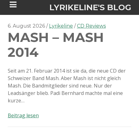
LYRIKELINE'S BLOG
6. August 2026
Lyrikeline
CD Reviews
MASH – MASH
Tania Morgan's Blog über alles, was
sie im Leben bewegt.
2014
ÜBER DIE AUTORIN
Seit am 21. Februar 2014 ist sie da, die neue CD der
Schweizer Band Mash. Aber Mash ist nicht gleich
IGASHO UND CHIMALIS KAYA
Mash. Die Bandmitglieder sind neue. Nur der
Leadsänger blieb. Padi Bernhard machte mal eine
NIEMALS FÜR IMMER (ROMAN)
BÜCHERSHOPS
DATENSCHUTZERKLÄRUNG
kurze…
NIGHTMARES
IMPRESSUM
Mash
Beitrag lesen
–
Mash
2014