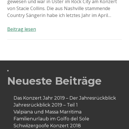
gewesen und war in Uster im Rock City am Konzert
von Stacie Collins. Die aus Nashville stammende
Country Sängerin habe ich letztes Jahr im April…
Spontankonzertbesuch!
Beitrag lesen
Neueste Beiträge
Das Konzert Jahr 2019 – Der Jahresrückblick
Jahresrückblick 2019 – Teil 1
Valpiana und Massa Marritima
Familienurlaub im Golfo del Sole
Schwiizergoofe Konzert 2018