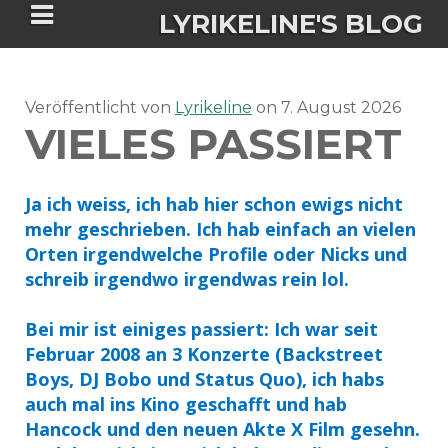
LYRIKELINE'S BLOG
Veröffentlicht von
Tania Morgan's Blog über alles, was
Lyrikeline
on
7. August 2026
VIELES PASSIERT
sie im Leben bewegt.
Ja ich weiss, ich hab hier schon ewigs nicht
ÜBER DIE AUTORIN
mehr geschrieben. Ich hab einfach an vielen
Orten irgendwelche Profile oder Nicks und
IGASHO UND CHIMALIS KAYA
schreib irgendwo irgendwas rein lol.
NIEMALS FÜR IMMER (ROMAN)
BÜCHERSHOPS
DATENSCHUTZERKLÄRUNG
Bei mir ist einiges passiert: Ich war seit
Februar 2008 an 3 Konzerte (Backstreet
NIGHTMARES
IMPRESSUM
Boys, DJ Bobo und Status Quo), ich habs
auch mal ins Kino geschafft und hab
Hancock und den neuen Akte X Film gesehn.