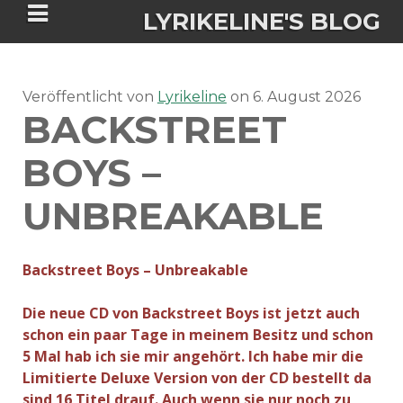
LYRIKELINE'S BLOG
Veröffentlicht von
Tania Morgan's Blog über alles, was
Lyrikeline
on
6. August 2026
BACKSTREET
sie im Leben bewegt.
BOYS –
ÜBER DIE AUTORIN
UNBREAKABLE
IGASHO UND CHIMALIS KAYA
Backstreet Boys – Unbreakable
NIEMALS FÜR IMMER (ROMAN)
BÜCHERSHOPS
DATENSCHUTZERKLÄRUNG
Die neue CD von Backstreet Boys ist jetzt auch
NIGHTMARES
IMPRESSUM
schon ein paar Tage in meinem Besitz und schon
5 Mal hab ich sie mir angehört. Ich habe mir die
Limitierte Deluxe Version von der CD bestellt da
sind 16 Titel drauf. Auch wenn sie nur noch zu