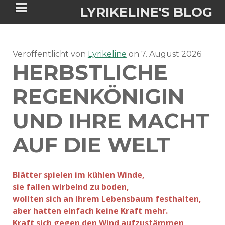
LYRIKELINE'S BLOG
Veröffentlicht von
Tania Morgan's Blog über alles, was
Lyrikeline
on
7. August 2026
HERBSTLICHE
sie im Leben bewegt.
REGENKÖNIGIN
ÜBER DIE AUTORIN
UND IHRE MACHT
IGASHO UND CHIMALIS KAYA
AUF DIE WELT
NIEMALS FÜR IMMER (ROMAN)
BÜCHERSHOPS
DATENSCHUTZERKLÄRUNG
Blätter spielen im kühlen Winde,
NIGHTMARES
IMPRESSUM
sie fallen wirbelnd zu boden,
wollten sich an ihrem Lebensbaum festhalten,
aber hatten einfach keine Kraft mehr.
Kraft sich gegen den Wind aufzustämmen,