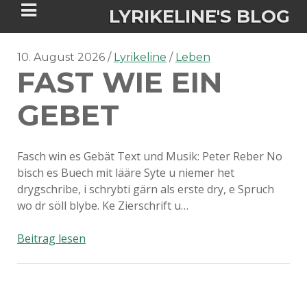
LYRIKELINE'S BLOG
10. August 2026
Lyrikeline
Leben
FAST WIE EIN
Tania Morgan's Blog über alles, was
sie im Leben bewegt.
GEBET
ÜBER DIE AUTORIN
Fasch win es Gebät Text und Musik: Peter Reber No
bisch es Buech mit lääre Syte u niemer het
IGASHO UND CHIMALIS KAYA
drygschribe, i schrybti gärn als erste dry, e Spruch
wo dr söll blybe. Ke Zierschrift u…
NIEMALS FÜR IMMER (ROMAN)
BÜCHERSHOPS
DATENSCHUTZERKLÄRUNG
Fast
Beitrag lesen
NIGHTMARES
IMPRESSUM
wie
ein
Gebet