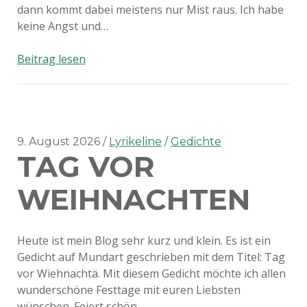
dann kommt dabei meistens nur Mist raus. Ich habe
keine Angst und…
Wenn
Beitrag lesen
die
Muse
mal
nicht
will!
9. August 2026
Lyrikeline
Gedichte
TAG VOR
WEIHNACHTEN
Heute ist mein Blog sehr kurz und klein. Es ist ein
Gedicht auf Mundart geschrieben mit dem Titel: Tag
vor Wiehnachtä. Mit diesem Gedicht möchte ich allen
wunderschöne Festtage mit euren Liebsten
wünschen. Feiert schön,…