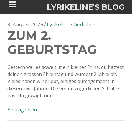
LYRIKELINE'S BLOG
9. August 2026
Lyrikeline
Gedichte
ZUM 2.
Tania Morgan's Blog über alles, was
sie im Leben bewegt.
GEBURTSTAG
ÜBER DIE AUTORIN
Gestern war es soweit, mein kleiner Prinz, du hattest
deinen grossen Ehrentag und wurdest 2 Jahre alt.
IGASHO UND CHIMALIS KAYA
Vieles haben wir erlebt, einiges durchgemacht in
diesen zwei Jahren. Die ersten zögerlichen Schritte
NIEMALS FÜR IMMER (ROMAN)
BÜCHERSHOPS
DATENSCHUTZERKLÄRUNG
hast du gewagt, nun…
NIGHTMARES
IMPRESSUM
Zum
Beitrag lesen
2.
Geburtstag