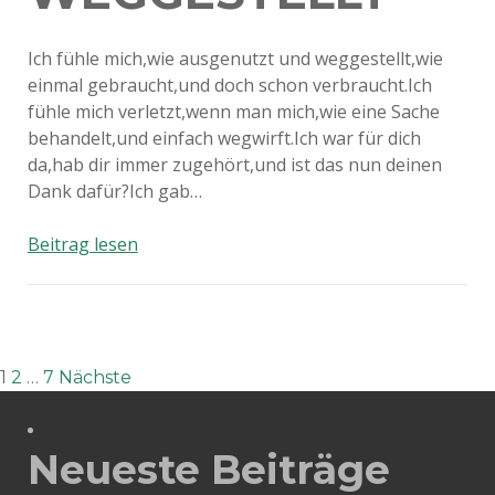
Ich fühle mich,wie ausgenutzt und weggestellt,wie
einmal gebraucht,und doch schon verbraucht.Ich
fühle mich verletzt,wenn man mich,wie eine Sache
behandelt,und einfach wegwirft.Ich war für dich
da,hab dir immer zugehört,und ist das nun deinen
Dank dafür?Ich gab…
Ausgenutzt
Beitrag lesen
und
weggestellt
Seitennummerierung
1
2
…
7
Nächste
der
Neueste Beiträge
Beiträge