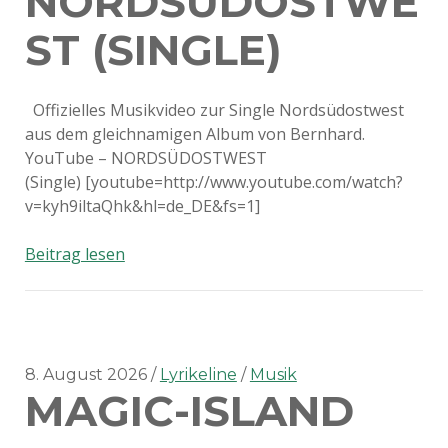
NORDSÜDOSTWE
ST (SINGLE)
Offizielles Musikvideo zur Single Nordsüdostwest
aus dem gleichnamigen Album von Bernhard.
YouTube – NORDSÜDOSTWEST
(Single) [youtube=http://www.youtube.com/watch?
v=kyh9iltaQhk&hl=de_DE&fs=1]
Sprechen
Beitrag lesen
über
YouTube
–
NORDSÜDOSTWEST
(Single)
8. August 2026
Lyrikeline
Musik
MAGIC-ISLAND