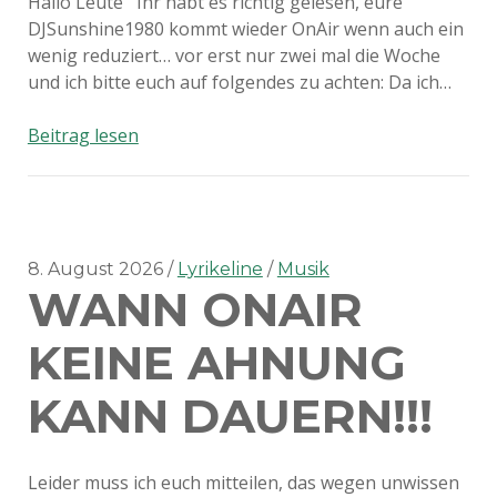
Hallo Leute Ihr habt es richtig gelesen, eure
DJSunshine1980 kommt wieder OnAir wenn auch ein
wenig reduziert… vor erst nur zwei mal die Woche
und ich bitte euch auf folgendes zu achten: Da ich…
Reduziertes
Beitrag lesen
senden
bei
Spaceworld-
Radio
8. August 2026
Lyrikeline
Musik
WANN ONAIR
KEINE AHNUNG
KANN DAUERN!!!
Leider muss ich euch mitteilen, das wegen unwissen