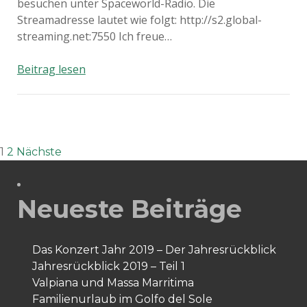
besuchen unter Spaceworld-Radio. Die
Streamadresse lautet wie folgt: http://s2.global-
streaming.net:7550 Ich freue…
Spaceworld-
Beitrag lesen
Radio
onAir
ab
17.8.2006!!!!
Seitennummerierung
1
2
Nächste
der
Neueste Beiträge
Beiträge
Das Konzert Jahr 2019 – Der Jahresrückblick
Jahresrückblick 2019 – Teil 1
Valpiana und Massa Marritima
Familienurlaub im Golfo del Sole