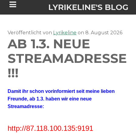
LYRIKELINE'S BLOG
Veröffentlicht von
Tania Morgan's Blog über alles, was
Lyrikeline
on
8. August 2026
AB 1.3. NEUE
sie im Leben bewegt.
STREAMADRESSE
ÜBER DIE AUTORIN
!!!
IGASHO UND CHIMALIS KAYA
Damit ihr schon vorinformiert seit meine lieben
NIEMALS FÜR IMMER (ROMAN)
BÜCHERSHOPS
DATENSCHUTZERKLÄRUNG
Freunde, ab 1.3. haben wir eine neue
Streamadresse:
NIGHTMARES
IMPRESSUM
http://87.118.100.135:9191