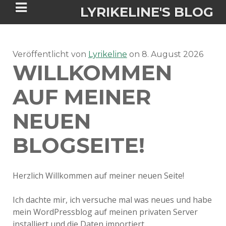
LYRIKELINE'S BLOG
Veröffentlicht von
Tania Morgan's Blog über alles, was
Lyrikeline
on
8. August 2026
WILLKOMMEN
sie im Leben bewegt.
AUF MEINER
ÜBER DIE AUTORIN
NEUEN
IGASHO UND CHIMALIS KAYA
BLOGSEITE!
NIEMALS FÜR IMMER (ROMAN)
BÜCHERSHOPS
DATENSCHUTZERKLÄRUNG
Herzlich Willkommen auf meiner neuen Seite!
NIGHTMARES
IMPRESSUM
Ich dachte mir, ich versuche mal was neues und habe
mein WordPressblog auf meinen privaten Server
installiert und die Daten importiert.