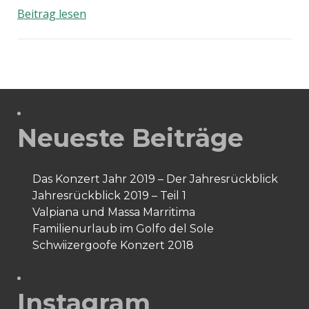
Willkommen
Beitrag lesen
auf
meiner
neuen
Blogseite!
Neueste Beiträge
Das Konzert Jahr 2019 – Der Jahresrückblick
Jahresrückblick 2019 – Teil 1
Valpiana und Massa Marritima
Familienurlaub im Golfo del Sole
Schwiizergoofe Konzert 2018
Instagram