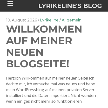
LYRIKELINE'S BLOG
10. August 2026
Lyrikeline
Allgemein
WILLKOMMEN
Tania Morgan's Blog über alles, was
sie im Leben bewegt.
AUF MEINER
NEUEN
ÜBER DIE AUTORIN
BLOGSEITE!
IGASHO UND CHIMALIS KAYA
NIEMALS FÜR IMMER (ROMAN)
BÜCHERSHOPS
DATENSCHUTZERKLÄRUNG
Herzlich Willkommen auf meiner neuen Seite! Ich
dachte mir, ich versuche mal was neues und habe
NIGHTMARES
IMPRESSUM
mein WordPressblog auf meinen privaten Server
installiert und die Daten importiert. Nicht wundern,
wenn einiges nicht mehr so funktionieren…