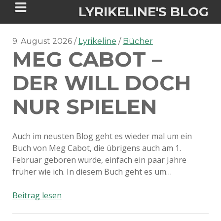
LYRIKELINE'S BLOG
9. August 2026
Lyrikeline
Bücher
MEG CABOT –
Tania Morgan's Blog über alles, was
sie im Leben bewegt.
DER WILL DOCH
NUR SPIELEN
ÜBER DIE AUTORIN
IGASHO UND CHIMALIS KAYA
Auch im neusten Blog geht es wieder mal um ein
Buch von Meg Cabot, die übrigens auch am 1.
NIEMALS FÜR IMMER (ROMAN)
BÜCHERSHOPS
DATENSCHUTZERKLÄRUNG
Februar geboren wurde, einfach ein paar Jahre
früher wie ich. In diesem Buch geht es um…
NIGHTMARES
IMPRESSUM
Meg
Beitrag lesen
Cabot
–