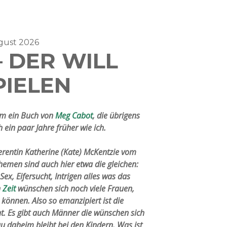
ugust 2026
 DER WILL
PIELEN
um ein Buch von
Meg Cabot
, die übrigens
ein paar Jahre früher wie ich.
erentin Katherine (Kate) McKentzie vom
hemen sind auch hier etwa die gleichen:
Sex, Eifersucht, Intrigen alles was das
n
Zeit
wünschen sich noch viele Frauen,
 können. Also so emanzipiert ist die
cht. Es gibt auch Männer die wünschen sich
u daheim bleibt bei den Kindern. Was ist