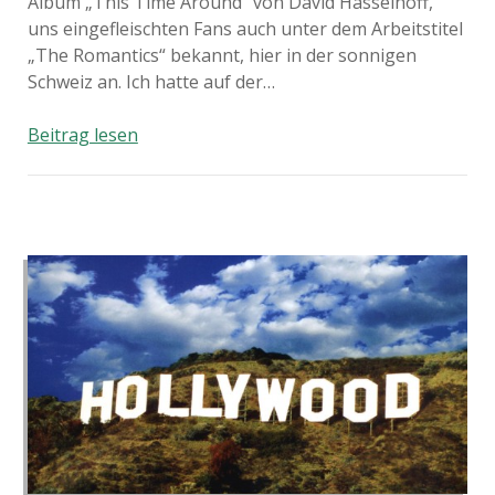
Album „This Time Around“ von David Hasselhoff,
uns eingefleischten Fans auch unter dem Arbeitstitel
„The Romantics“ bekannt, hier in der sonnigen
Schweiz an. Ich hatte auf der…
This
Beitrag lesen
Time
Around
–
CD
Review