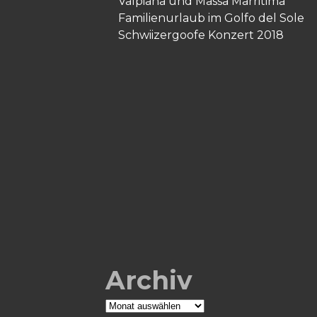
Valpiana und Massa Marritima
Familienurlaub im Golfo del Sole
Schwiizergoofe Konzert 2018
Archiv
Archiv