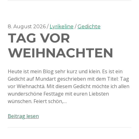
–
Tag
der
Postkarte
8. August 2026
Lyrikeline
Gedichte
TAG VOR
2012
WEIHNACHTEN
Heute ist mein Blog sehr kurz und klein. Es ist ein
Gedicht auf Mundart geschrieben mit dem Titel: Tag
vor Wiehnachtä. Mit diesem Gedicht möchte ich allen
wunderschöne Festtage mit euren Liebsten
wünschen. Feiert schön,…
Tag
Beitrag lesen
vor
Weihnachten