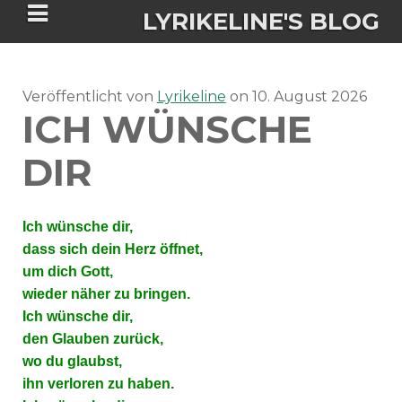
LYRIKELINE'S BLOG
Veröffentlicht von
Tania Morgan's Blog über alles, was
Lyrikeline
on
10. August 2026
ICH WÜNSCHE
sie im Leben bewegt.
DIR
ÜBER DIE AUTORIN
Ich wünsche dir,
IGASHO UND CHIMALIS KAYA
dass sich dein Herz öffnet,
um dich Gott,
NIEMALS FÜR IMMER (ROMAN)
BÜCHERSHOPS
DATENSCHUTZERKLÄRUNG
wieder näher zu bringen.
Ich wünsche dir,
NIGHTMARES
IMPRESSUM
den Glauben zurück,
wo du glaubst,
ihn verloren zu haben.