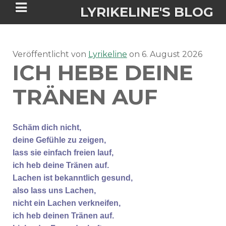
LYRIKELINE'S BLOG
Veröffentlicht von
Tania Morgan's Blog über alles, was
Lyrikeline
on
6. August 2026
ICH HEBE DEINE
sie im Leben bewegt.
TRÄNEN AUF
ÜBER DIE AUTORIN
Schäm dich nicht,
IGASHO UND CHIMALIS KAYA
deine Gefühle zu zeigen,
lass sie einfach freien lauf,
NIEMALS FÜR IMMER (ROMAN)
BÜCHERSHOPS
DATENSCHUTZERKLÄRUNG
ich heb deine Tränen auf.
Lachen ist bekanntlich gesund,
NIGHTMARES
IMPRESSUM
also lass uns Lachen,
nicht ein Lachen verkneifen,
ich heb deinen Tränen auf.