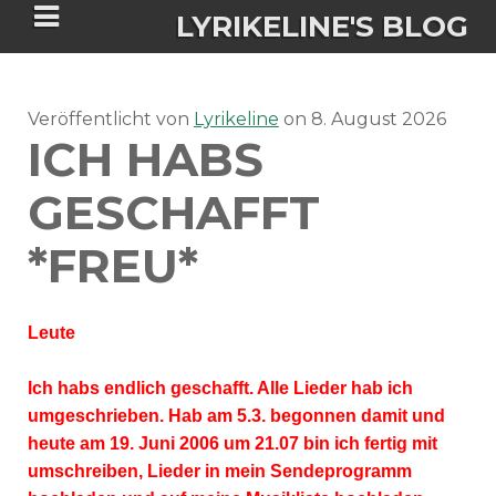
LYRIKELINE'S BLOG
Veröffentlicht von
Tania Morgan's Blog über alles, was
Lyrikeline
on
8. August 2026
ICH HABS
sie im Leben bewegt.
GESCHAFFT
ÜBER DIE AUTORIN
*FREU*
IGASHO UND CHIMALIS KAYA
Leute
NIEMALS FÜR IMMER (ROMAN)
BÜCHERSHOPS
DATENSCHUTZERKLÄRUNG
Ich habs endlich geschafft. Alle Lieder hab ich
NIGHTMARES
IMPRESSUM
umgeschrieben. Hab am 5.3. begonnen damit und
heute am 19. Juni 2006 um 21.07 bin ich fertig mit
umschreiben, Lieder in mein Sendeprogramm