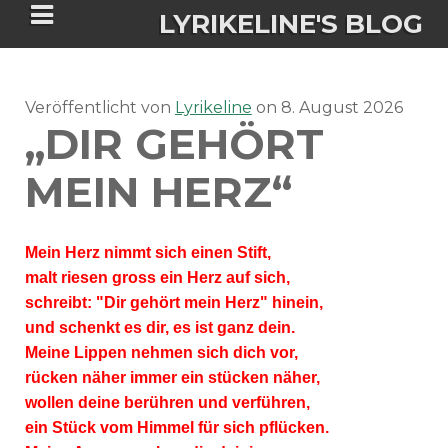
LYRIKELINE'S BLOG
Veröffentlicht von
Tania Morgan's Blog über alles, was
Lyrikeline
on
8. August 2026
„DIR GEHÖRT
sie im Leben bewegt.
MEIN HERZ“
ÜBER DIE AUTORIN
Mein Herz nimmt sich einen Stift,
IGASHO UND CHIMALIS KAYA
malt riesen gross ein Herz auf sich,
schreibt: "Dir gehört mein Herz" hinein,
NIEMALS FÜR IMMER (ROMAN)
BÜCHERSHOPS
DATENSCHUTZERKLÄRUNG
und schenkt es dir, es ist ganz dein.
Meine Lippen nehmen sich dich vor,
NIGHTMARES
IMPRESSUM
rücken näher immer ein stücken näher,
wollen deine berühren und verführen,
ein Stück vom Himmel für sich pflücken.