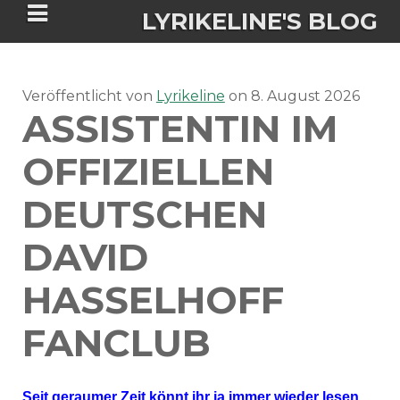
LYRIKELINE'S BLOG
Veröffentlicht von
Tania Morgan's Blog über alles, was
Lyrikeline
on
8. August 2026
ASSISTENTIN IM
sie im Leben bewegt.
OFFIZIELLEN
ÜBER DIE AUTORIN
DEUTSCHEN
IGASHO UND CHIMALIS KAYA
DAVID
NIEMALS FÜR IMMER (ROMAN)
BÜCHERSHOPS
DATENSCHUTZERKLÄRUNG
HASSELHOFF
NIGHTMARES
IMPRESSUM
FANCLUB
Seit geraumer Zeit könnt ihr ja immer wieder lesen,