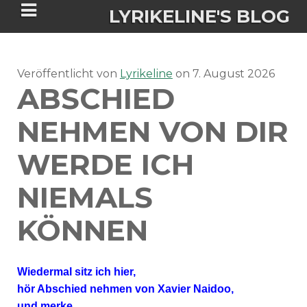
LYRIKELINE'S BLOG
Veröffentlicht von
Tania Morgan's Blog über alles, was
Lyrikeline
on
7. August 2026
ABSCHIED
sie im Leben bewegt.
NEHMEN VON DIR
ÜBER DIE AUTORIN
WERDE ICH
IGASHO UND CHIMALIS KAYA
NIEMALS
NIEMALS FÜR IMMER (ROMAN)
BÜCHERSHOPS
DATENSCHUTZERKLÄRUNG
KÖNNEN
NIGHTMARES
IMPRESSUM
Wiedermal sitz ich hier,
hör Abschied nehmen von Xavier Naidoo,
und merke,