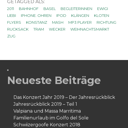
GETAGGED ALS:
2011
BAHNHOF
BASEL
BEGLEITERINNEN
EWIGI
LIEBI
IPHONE. OHREN
IPOD
KLÄNGEN
KLOTEN
FLYERS
KONSTANZ
MASH
MP3 PLAYER
RICHTUNG
RUCKSACK
TRAM
WECKER
WEIHNACHTSMARKT
ZUG
Neueste Beiträge
Das Konzert Jahr 2019 – Der Jahresrückblick
Jahresrückblick 2019 – Teil 1
Valpiana und Massa Marritima
Familienurlaub im Golfo del Sole
Schwiizergoofe Konzert 2018