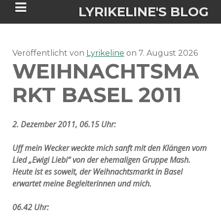
LYRIKELINE'S BLOG
Veröffentlicht von
Tania Morgan's Blog über alles, was
Lyrikeline
on
7. August 2026
WEIHNACHTSMA
sie im Leben bewegt.
RKT BASEL 2011
ÜBER DIE AUTORIN
2. Dezember 2011, 06.15 Uhr:
IGASHO UND CHIMALIS KAYA
Uff mein Wecker weckte mich sanft mit den Klängen vom
NIEMALS FÜR IMMER (ROMAN)
BÜCHERSHOPS
DATENSCHUTZERKLÄRUNG
Lied „Ewigi Liebi“ von der ehemaligen Gruppe Mash.
Heute ist es soweit, der Weihnachtsmarkt in Basel
NIGHTMARES
IMPRESSUM
erwartet meine Begleiterinnen und mich.
06.42 Uhr: