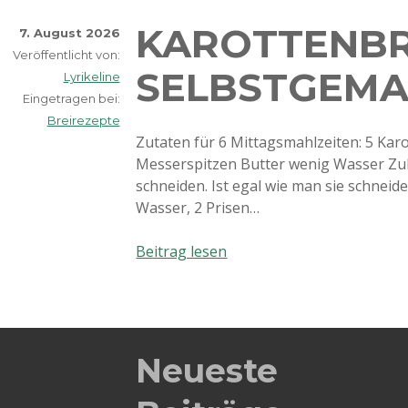
KAROTTENBR
7. August 2026
Veröffentlicht von:
SELBSTGEM
Lyrikeline
Eingetragen bei:
Breirezepte
Zutaten für 6 Mittagsmahlzeiten: 5 Kar
Messerspitzen Butter wenig Wasser Zub
schneiden. Ist egal wie man sie schneid
Wasser, 2 Prisen…
Karottenbrei
Beitrag lesen
selbstgemacht
Neueste