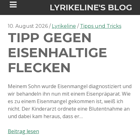
LYRIKELINE'S BLOG
10. August 2026
Lyrikeline
Tipps und Tricks
TIPP GEGEN
Tania Morgan's Blog über alles, was
sie im Leben bewegt.
EISENHALTIGE
FLECKEN
ÜBER DIE AUTORIN
IGASHO UND CHIMALIS KAYA
Meinem Sohn wurde Eisenmangel diagnostiziert und
wir behandeln ihn nun mit einem Eisenpräparat. Wie
NIEMALS FÜR IMMER (ROMAN)
BÜCHERSHOPS
DATENSCHUTZERKLÄRUNG
es zu einem Eisenmangel gekommen ist, weiß ich
nicht. Der Kinderarzt ordnete eine Blutentnahme an
NIGHTMARES
IMPRESSUM
und dabei kam heraus, dass er…
Tipp
Beitrag lesen
gegen