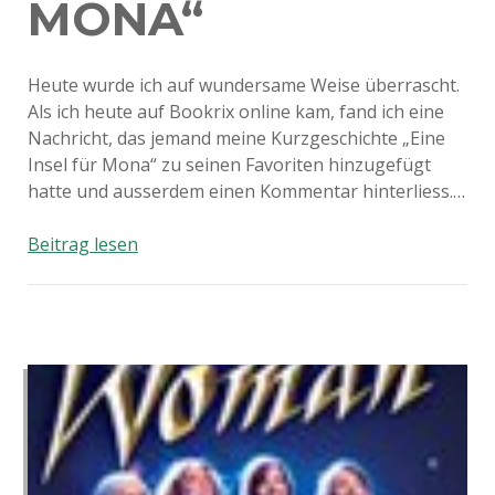
MONA“
Heute wurde ich auf wundersame Weise überrascht.
Als ich heute auf Bookrix online kam, fand ich eine
Nachricht, das jemand meine Kurzgeschichte „Eine
Insel für Mona“ zu seinen Favoriten hinzugefügt
hatte und ausserdem einen Kommentar hinterliess.…
Rezension
Beitrag lesen
zu
„Eine
Insel
für
Mona“