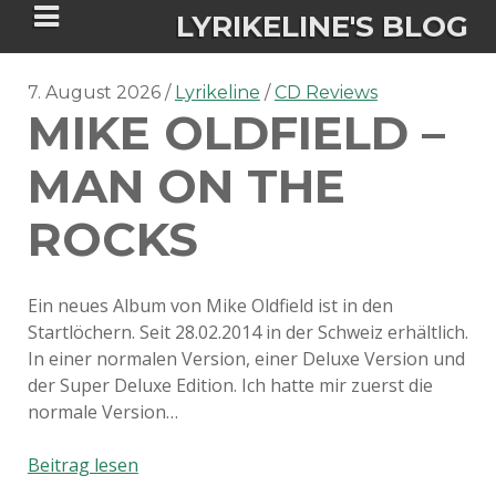
LYRIKELINE'S BLOG
7. August 2026
Lyrikeline
CD Reviews
MIKE OLDFIELD –
Tania Morgan's Blog über alles, was
sie im Leben bewegt.
MAN ON THE
ROCKS
ÜBER DIE AUTORIN
IGASHO UND CHIMALIS KAYA
Ein neues Album von Mike Oldfield ist in den
Startlöchern. Seit 28.02.2014 in der Schweiz erhältlich.
NIEMALS FÜR IMMER (ROMAN)
BÜCHERSHOPS
DATENSCHUTZERKLÄRUNG
In einer normalen Version, einer Deluxe Version und
der Super Deluxe Edition. Ich hatte mir zuerst die
NIGHTMARES
IMPRESSUM
normale Version…
Mike
Beitrag lesen
Oldfield