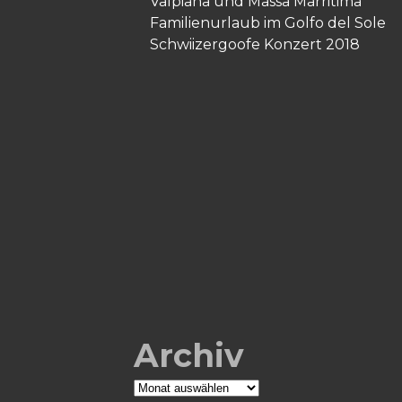
Valpiana und Massa Marritima
Familienurlaub im Golfo del Sole
Schwiizergoofe Konzert 2018
Archiv
Archiv