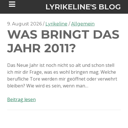
LYRIKELINE'S BLOG
9. August 2026
Lyrikeline
Allgemein
WAS BRINGT DAS
Tania Morgan's Blog über alles, was
sie im Leben bewegt.
JAHR 2011?
ÜBER DIE AUTORIN
Das Neue Jahr ist noch nicht so alt und schon stell
ich mir dir Frage, was es wohl bringen mag. Welche
IGASHO UND CHIMALIS KAYA
berufliche Tore werden mir geöffnet oder verwehrt
bleiben? Wie wird es sein, wenn man…
NIEMALS FÜR IMMER (ROMAN)
BÜCHERSHOPS
DATENSCHUTZERKLÄRUNG
Was
Beitrag lesen
NIGHTMARES
IMPRESSUM
bringt
das
Jahr
2011?