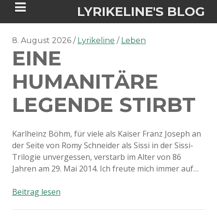
LYRIKELINE'S BLOG
8. August 2026
Lyrikeline
Leben
EINE
Tania Morgan's Blog über alles, was
sie im Leben bewegt.
HUMANITÄRE
LEGENDE STIRBT
ÜBER DIE AUTORIN
IGASHO UND CHIMALIS KAYA
Karlheinz Böhm, für viele als Kaiser Franz Joseph an
der Seite von Romy Schneider als Sissi in der Sissi-
NIEMALS FÜR IMMER (ROMAN)
BÜCHERSHOPS
DATENSCHUTZERKLÄRUNG
Trilogie unvergessen, verstarb im Alter von 86
Jahren am 29. Mai 2014. Ich freute mich immer auf…
NIGHTMARES
IMPRESSUM
Eine
Beitrag lesen
humanitäre
Legende