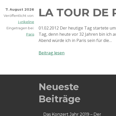
LA TOUR DE P
7. August 2026
Veröffentlicht von:
Lyrikeline
01.02.2012 Der heutige Tag startete um 
Eingetragen bei:
Tag, denn heute vor 32 Jahren bin ich
Paris
Abend würde ich in Paris sein für die…
La
Beitrag lesen
tour
de
Paris
(Tag
1)
Neueste
Beiträge
Das Konzert Jahr 2019 – Der