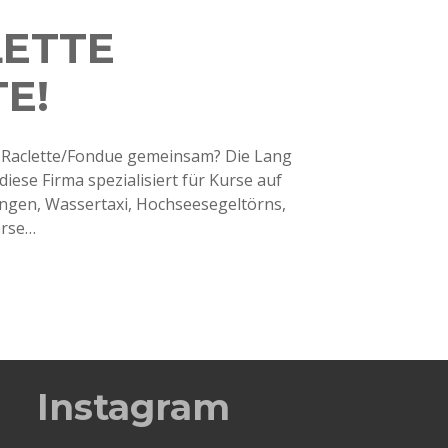
LETTE
TE!
d Raclette/Fondue gemeinsam? Die Lang
 diese Firma spezialisiert für Kurse auf
ungen, Wassertaxi, Hochseesegeltörns,
erse…
Instagram