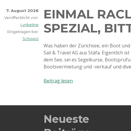
EINMAL RAC
7. August 2026
Veröffentlicht von:
SPEZIAL, BIT
Lyrikeline
Eingetragen bei:
Schweiz
Was haben der Zürichsee, ein Boot un
Sail & Travel AG aus Stäfa. Eigentlich ist
dem See, sei es Segelkurse, Bootsprüf
Bootsvermietung und -verkauf und div
Einmal
Beitrag lesen
Raclette
Spezial,
Bitte!
Neueste