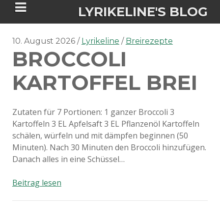
LYRIKELINE'S BLOG
10. August 2026
Lyrikeline
Breirezepte
BROCCOLI
Tania Morgan's Blog über alles, was
sie im Leben bewegt.
KARTOFFEL BREI
ÜBER DIE AUTORIN
Zutaten für 7 Portionen: 1 ganzer Broccoli 3
Kartoffeln 3 EL Apfelsaft 3 EL Pflanzenöl Kartoffeln
IGASHO UND CHIMALIS KAYA
schälen, würfeln und mit dämpfen beginnen (50
Minuten). Nach 30 Minuten den Broccoli hinzufügen.
NIEMALS FÜR IMMER (ROMAN)
BÜCHERSHOPS
DATENSCHUTZERKLÄRUNG
Danach alles in eine Schüssel…
NIGHTMARES
IMPRESSUM
Broccoli
Beitrag lesen
Kartoffel
Brei