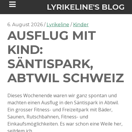
LYRIKELINE'S BLOG
6. August 2026
Lyrikeline
Kinder
AUSFLUG MIT
Tania Morgan's Blog über alles, was
sie im Leben bewegt.
KIND:
SÄNTISPARK,
ÜBER DIE AUTORIN
ABTWIL SCHWEIZ
IGASHO UND CHIMALIS KAYA
NIEMALS FÜR IMMER (ROMAN)
BÜCHERSHOPS
DATENSCHUTZERKLÄRUNG
Dieses Wochenende waren wir ganz spontan und
machten einen Ausflug in den Säntispark in Abtwil.
NIGHTMARES
IMPRESSUM
Ein grosser Fitness- und Freizeitpark mit Bäder,
Saunen, Rutschbahnen, Fitness- und
Einkaufsmöglichkeiten. Es war schon eine Weile her,
seitdem ich…