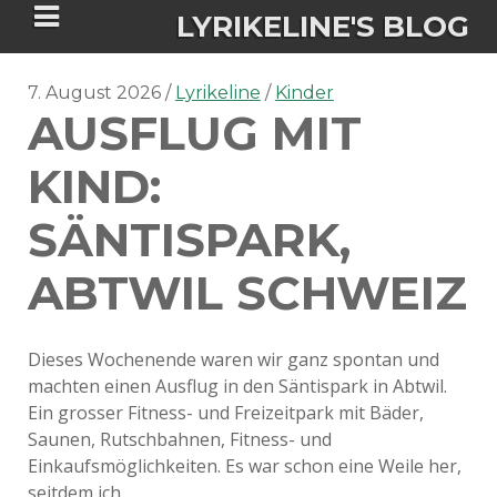
LYRIKELINE'S BLOG
7. August 2026
Lyrikeline
Kinder
AUSFLUG MIT
Tania Morgan's Blog über alles, was
sie im Leben bewegt.
KIND:
SÄNTISPARK,
ÜBER DIE AUTORIN
ABTWIL SCHWEIZ
IGASHO UND CHIMALIS KAYA
NIEMALS FÜR IMMER (ROMAN)
BÜCHERSHOPS
DATENSCHUTZERKLÄRUNG
Dieses Wochenende waren wir ganz spontan und
machten einen Ausflug in den Säntispark in Abtwil.
NIGHTMARES
IMPRESSUM
Ein grosser Fitness- und Freizeitpark mit Bäder,
Saunen, Rutschbahnen, Fitness- und
Einkaufsmöglichkeiten. Es war schon eine Weile her,
seitdem ich…