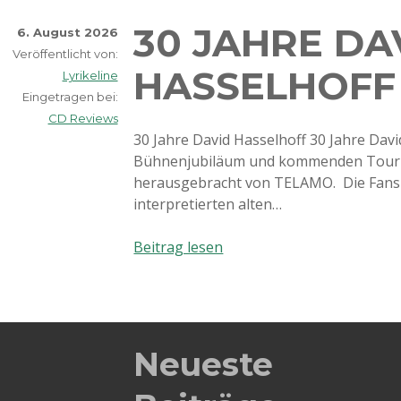
30 JAHRE DA
6. August 2026
Veröffentlicht von:
HASSELHOFF
Lyrikeline
Eingetragen bei:
CD Reviews
30 Jahre David Hasselhoff 30 Jahre Davi
Bühnenjubiläum und kommenden Tour 
herausgebracht von TELAMO. Die Fans 
interpretierten alten…
30
Beitrag lesen
Jahre
David
Hasselhoff
Neueste