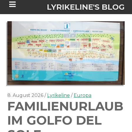
LYRIKELINE'S BLOG
Tania Morgan's Blog über alles, was
sie im Leben bewegt.
ÜBER DIE AUTORIN
IGASHO UND CHIMALIS KAYA
NIEMALS FÜR IMMER (ROMAN)
BÜCHERSHOPS
DATENSCHUTZERKLÄRUNG
8. August 2026
Lyrikeline
Europa
FAMILIENURLAUB
NIGHTMARES
IMPRESSUM
IM GOLFO DEL