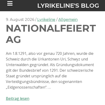
LYRIKELINE'S BLOG
9. August 2026
Lyrikeline
Allgemein
NATIONALFEIERT
Tania Morgan's Blog über alles, was
sie im Leben bewegt.
AG
ÜBER DIE AUTORIN
Am 1.8.1291, also vor genau 720 Jahren, wurde die
Schweiz durch die Urkantonen Uri, Schwyz und
IGASHO UND CHIMALIS KAYA
Unterwalden gegründet. Als Gründungsdokument
gilt der Bundesbrief von 1291. Der schweizerische
NIEMALS FÜR IMMER (ROMAN)
BÜCHERSHOPS
DATENSCHUTZERKLÄRUNG
Staat gründet ursprünglich auf die
Verteidigungsbündnisse, den sogenannten
NIGHTMARES
IMPRESSUM
„Eidgenossenschaften“. …
Nationalfeiertag
Beitrag lesen