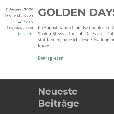
GOLDEN DAYS
7. August 2026
Veröffentlicht von:
Lyrikeline
Im August habe ich auf Facebook eine 
Eingetragen bei:
Shakin‘ Stevens Fanclub. Da es alles Da
Konzerte
stattfanden, habe ich diese Einladung mi
Kurze…
Golden
Beitrag lesen
Days
Festival
Neueste
Beiträge