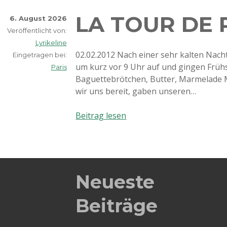
LA TOUR DE P
6. August 2026
Veröffentlicht von:
Lyrikeline
02.02.2012 Nach einer sehr kalten Nach
Eingetragen bei:
um kurz vor 9 Uhr auf und gingen Frühs
Paris
Baguettebrötchen, Butter, Marmelade 
wir uns bereit, gaben unseren…
La
Beitrag lesen
tour
de
Paris
(Tag
2)
Neueste
Beiträge