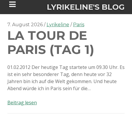
LYRIKELINE'S BLOG
7. August 2026
Lyrikeline
Paris
LA TOUR DE
Tania Morgan's Blog über alles, was
sie im Leben bewegt.
PARIS (TAG 1)
ÜBER DIE AUTORIN
01.02.2012 Der heutige Tag startete um 09.30 Uhr. Es
ist ein sehr besonderer Tag, denn heute vor 32
IGASHO UND CHIMALIS KAYA
Jahren bin ich auf die Welt gekommen. Und heute
Abend würde ich in Paris sein für die…
NIEMALS FÜR IMMER (ROMAN)
BÜCHERSHOPS
DATENSCHUTZERKLÄRUNG
La
Beitrag lesen
NIGHTMARES
IMPRESSUM
tour
de
Paris
(Tag